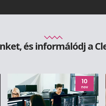
inket, és informálódj a Cl
10
nov