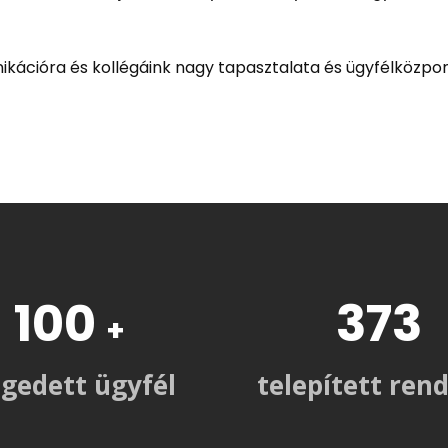
kációra és kollégáink nagy tapasztalata és ügyfélközpo
100
480
+
+
égedett ügyfél
telepített ren