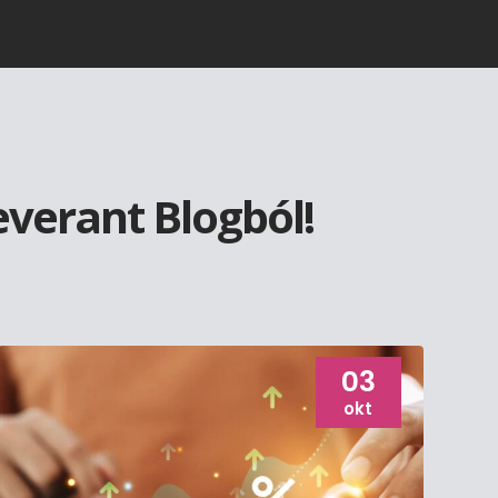
everant Blogból!
03
okt