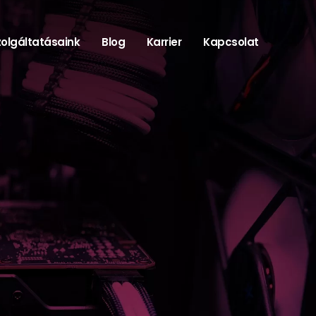
zolgáltatásaink
Blog
Karrier
Kapcsolat