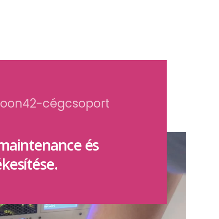
 Moon42-cégcsoport
 maintenance és
kesítése.