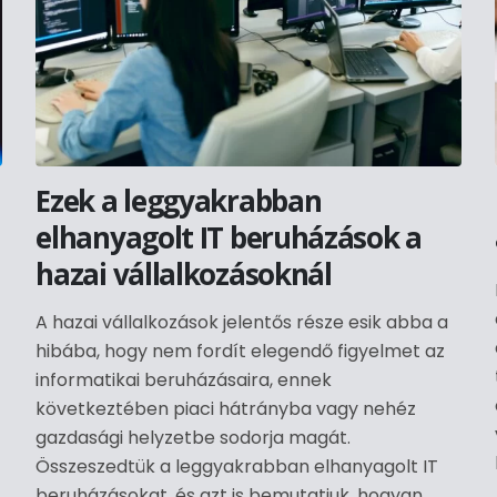
Ezek a leggyakrabban
elhanyagolt IT beruházások a
hazai vállalkozásoknál
A hazai vállalkozások jelentős része esik abba a
hibába, hogy nem fordít elegendő figyelmet az
informatikai beruházásaira, ennek
következtében piaci hátrányba vagy nehéz
gazdasági helyzetbe sodorja magát.
Összeszedtük a leggyakrabban elhanyagolt IT
beruházásokat, és azt is bemutatjuk, hogyan