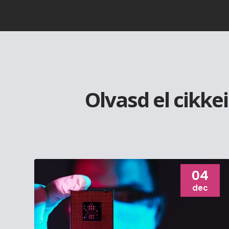
Olvasd el cikke
04
dec