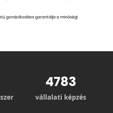
ntú gondolkodása garantálja a minőségi
8097
dszer
vállalati képzés