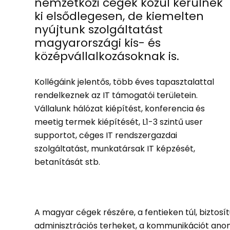
nemzetközi cégek közül kerülnek
ki elsődlegesen, de kiemelten
nyújtunk szolgáltatást
magyarországi kis- és
középvállalkozásoknak is.
Kollégáink jelentős, több éves tapasztalattal
rendelkeznek az IT támogatói területein.
Vállalunk hálózat kiépítést, konferencia és
meetig termek kiépítését, L1-3 szintű user
supportot, céges IT rendszergazdai
szolgáltatást, munkatársak IT képzését,
betanítását stb.
A magyar cégek részére, a fentieken túl, biztosí
adminisztrációs terheket, a kommunikációt anomá