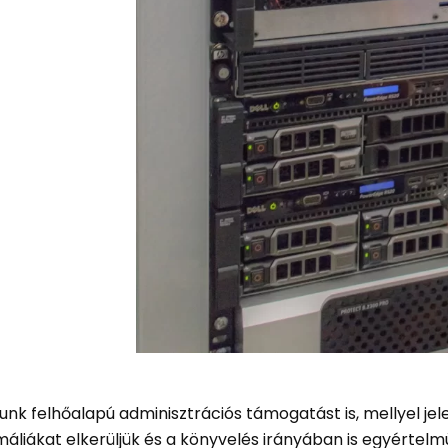
tunk felhőalapú adminisztrációs támogatást is, mellyel je
liákat elkerüljük és a könyvelés irányában is egyértelm