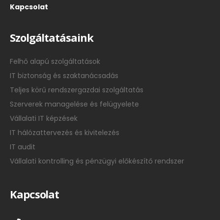
Kapcsolat
Szolgáltatásaink
Felhő alapú szolgáltatások
IT biztonság és szaktanácsadás
Teljes körű rendszergazdai szolgáltatás
Szerverek managelése és felügyelete
Vállalati IT képzések
IT hálózattervezés és kivitelezés
IT audit
Vállalati kontrolling és pénzügyi előkészítő rendszer
Kapcsolat