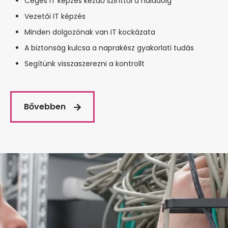
Céges IT képzés kezdő szinttől a haladóig
Vezetői IT képzés
Minden dolgozónak van IT kockázata
A biztonság kulcsa a naprakész gyakorlati tudás
Segítünk visszaszerezni a kontrollt
Bővebben